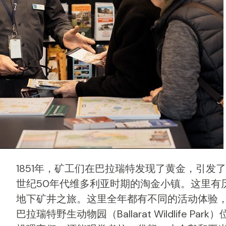
1851年，矿工们在巴拉瑞特发现了黄金，引
世纪50年代维多利亚时期的淘金小镇。这里有
地下矿井之旅。这里全年都有不同的活动体验
巴拉瑞特野生动物园（
Ballarat Wildlife Park
）