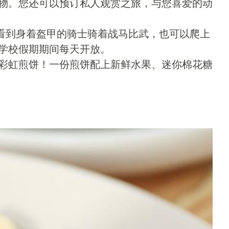
物。您还可以预订私人观赏之旅，与您喜爱的动
看到身着盔甲的骑士骑着战马比武，也可以爬上
学校假期期间每天开放。
超爱的彩虹煎饼！一份煎饼配上新鲜水果、迷你棉花糖