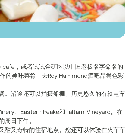
 cafe，或者试试金矿区以中国老板名字命名的
酒制作的美味菜肴，去
Roy Hammond
酒吧品尝色彩
餐。沿途还可以拍摄船棚、历史悠久的有轨电车
inery
、
Eastern Peake
和
Taltarni Vineyard
。在
的周日下午。
又酷又奇特的住宿地点。您还可以体验在火车车