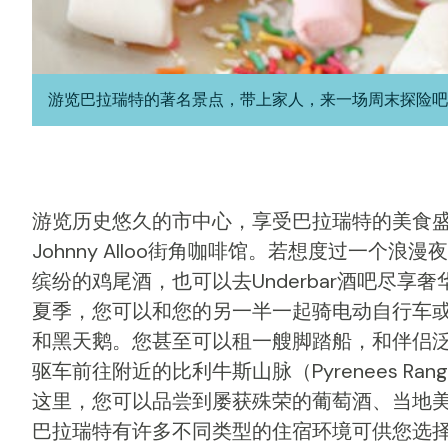
游览巴拉瑞特的著名景点，带上家人，来一场周末探险吧 
游览历史悠久的市中心，享受巴拉瑞特的美食盛宴
Johnny Alloo街角咖啡馆。若想度过一个浪漫
缤纷的鸡尾酒，也可以去Underbar酒吧尽享
夏季，您可以和您的另一半一起骑电动自行车
和黑天鹅。您甚至可以租一艘脚踏船，和伴侣
驱车前往附近的比利牛斯山脉（Pyrenees R
这里，您可以品尝到屡获殊荣的葡萄酒、当地
巴拉瑞特有许多不同类型的住宿环境可供您选